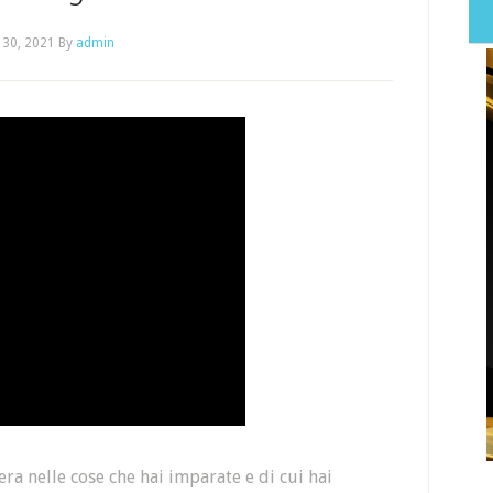
 30, 2021
By
admin
ra nelle cose che hai imparate e di cui hai