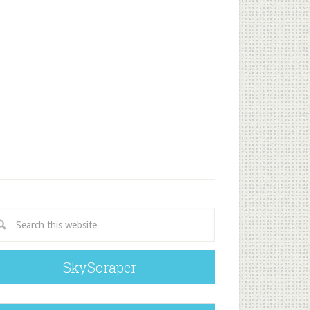
SkyScraper