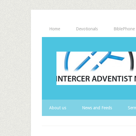
Home
Devotionals
BiblePhone
About us
News and Feeds
Serm