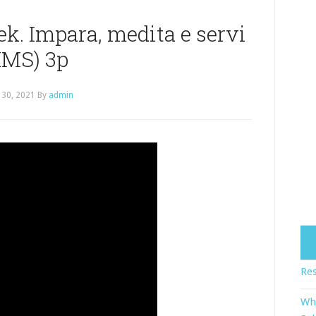
ek. Impara, medita e servi
IMS) 3p
 30, 2021
By
admin
Res
Wh