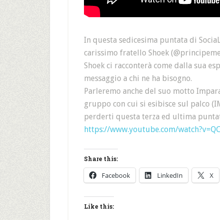
In questa sedicesima puntata di Socia
carissimo fratello Shoek (@principeme
Shoek ci racconterà come dalla sua espe
messaggio a chi ne ha bisogno.
Parleremo anche del suo motto Impara, 
gruppo con cui si esibisce sul palco (I
perderti questa terza ed ultima punta
https://www.youtube.com/watch?v
Share this:
Facebook
LinkedIn
X
Like this: