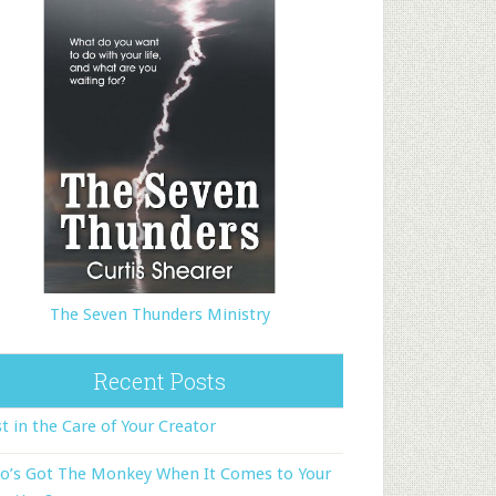
The Seven Thunders Ministry
Recent Posts
t in the Care of Your Creator
o’s Got The Monkey When It Comes to Your