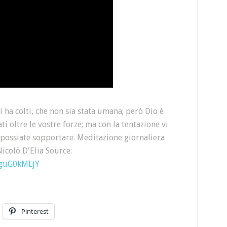
 ha colti, che non sia stata umana; però Dio è
i oltre le vostre forze; ma con la tentazione vi
a possiate sopportare. Meditazione giornaliera
Nicolò D'Elia Source:
IguG0kMLjY
Pinterest