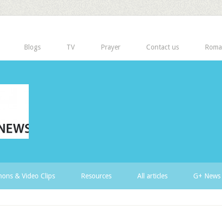
Blogs
TV
Prayer
Contact us
Roma
ons & Video Clips
Resources
All articles
G+ News 