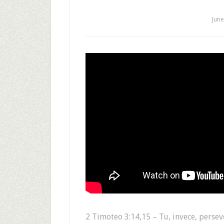
June
2 Timoteo 3:14,15 – Tu, invece, perseve