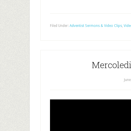
Filed Under:
Adventist Sermons & Video Clips
,
Vide
Mercoledi
June