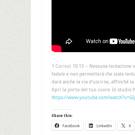
1 Corinzi 10:13 – Nessuna tentazione vi
fedele e non permetterà che siate tentat
darà anche la via d’uscirne, affinché l
Apri la porta del tuo cuore. In studio 
https://www.youtube.com/watch?v=G
Share this:
Facebook
LinkedIn
X