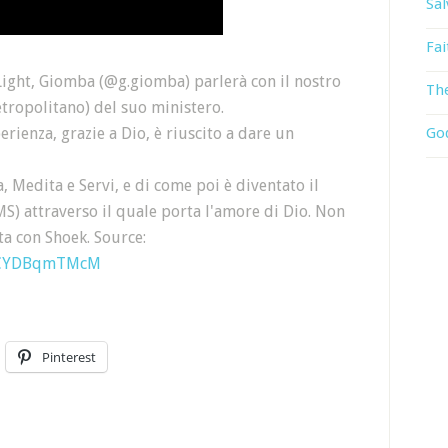
Sal
Fai
Light, Giomba (@g.giomba) parlerà con il nostro
The
tropolitano) del suo ministero.
rienza, grazie a Dio, è riuscito a dare un
God
Medita e Servi, e di come poi è diventato il
MS) attraverso il quale porta l'amore di Dio. Non
ta con Shoek. Source:
=QCYDBqmTMcM
Pinterest