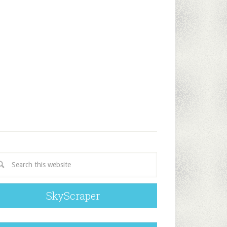
SkyScraper