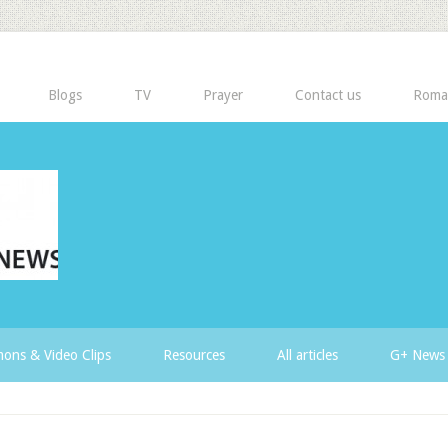
Blogs
TV
Prayer
Contact us
Roma
ons & Video Clips
Resources
All articles
G+ News 