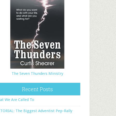
The Seven Thunders Ministry
Recent Posts
t We Are Called To
TORIAL: The Biggest Adventist Pep-Rally