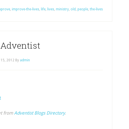
mprove
,
improve-the-lives
,
life
,
lives
,
ministry
,
old
,
people
,
the-lives
 Adventist
 15, 2012
By
admin
t
et from
Adventist Blogs Directory
.