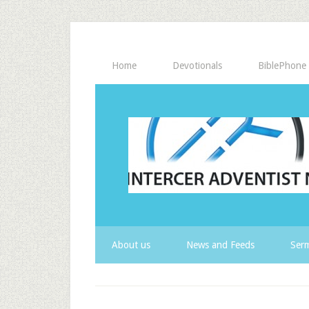
Home
Devotionals
BiblePhone
About us
News and Feeds
Serm