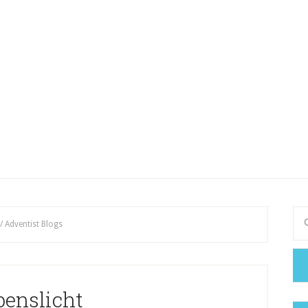
/
Adventist Blogs
benslicht