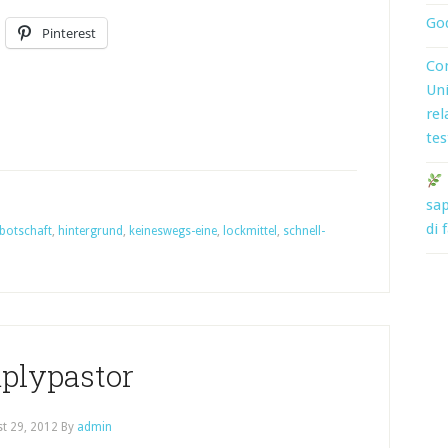
God
Pinterest
Con
Uni
rel
tes
sap
di 
botschaft
,
hintergrund
,
keineswegs-eine
,
lockmittel
,
schnell-
plypastor
t 29, 2012
By
admin